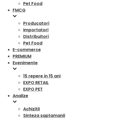
Pet Food
FMCG
Producatori
Importatori
Distribuitori
Pet Food
E-commerce
PREMIUM
Evenimente
15 repere in 15 ani
EXPO RETAIL
EXPO PET
Analize
Achizitii
Sinteza saptamanii