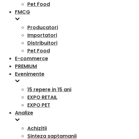
Pet Food
FMCG
Producatori
Importatori
Distribuitori
Pet Food
E-commerce
PREMIUM
Evenimente
15 repere in 15 ani
EXPO RETAIL
EXPO PET
Analize
Achizitii
Sinteza saptamanii