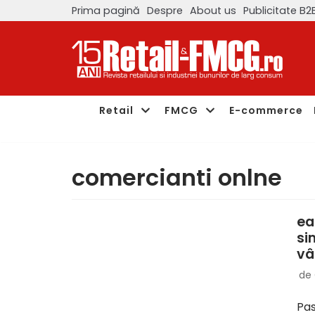
Prima pagină
Despre
About us
Publicitate B2
Sari
la
conținut
Retail
FMCG
E-commerce
comercianti onlne
ea
si
vâ
de
Pas