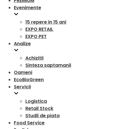
PREMIUM
Evenimente
15 repere in 15 ani
EXPO RETAIL
EXPO PET
Analize
Achizitii
Sinteza saptamanii
Oameni
EcoBioGreen
Servicii
Logistica
Retail Stock
Studii de piata
Food Service