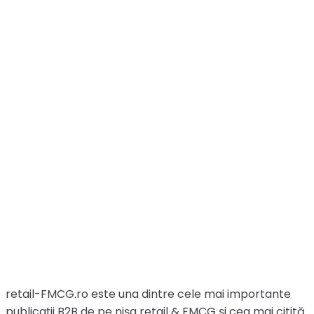
retail-FMCG.ro este una dintre cele mai importante
publicaţii B2B de pe nişa retail & FMCG şi cea mai citită