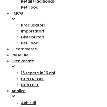
Retail traditional
Pet Food
FMCG
Producatori
Importatori
Distribuitori
Pet Food
E-commerce
PREMIUM
Evenimente
15 repere in 15 ani
EXPO RETAIL
EXPO PET
Analize
Achizitii