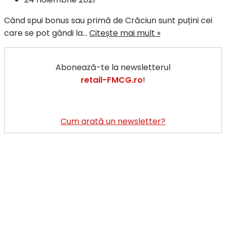
Când spui bonus sau primă de Crăciun sunt puțini cei
Complice.ro
care se pot gândi la…
Citește mai mult »
–
bugetul
Abonează-te la newsletterul
mediu
retail-FMCG.ro
!
alocat
pentru
experiențe
cadou
Cum arată un newsletter?
pentru
angajați:
30
euro/persoană