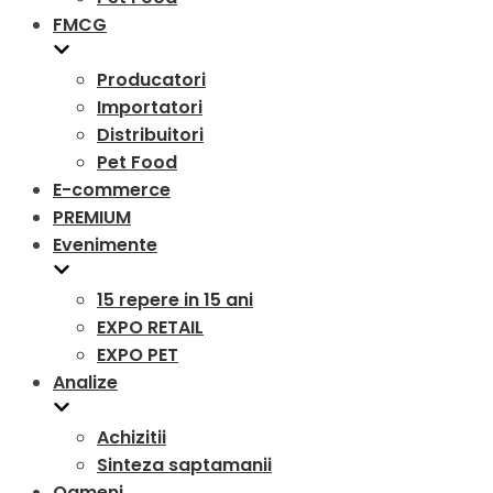
FMCG
Producatori
Importatori
Distribuitori
Pet Food
E-commerce
PREMIUM
Evenimente
15 repere in 15 ani
EXPO RETAIL
EXPO PET
Analize
Achizitii
Sinteza saptamanii
Oameni