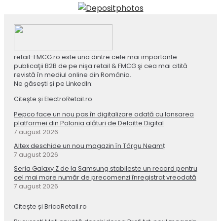
retail-FMCG.ro este una dintre cele mai importante
publicaţii B2B de pe nişa retail & FMCG şi cea mai citită
revistă în mediul online din România.
Ne găsești și pe LinkedIn:
Citește și ElectroRetail.ro
Pepco face un nou pas în digitalizare odată cu lansarea
platformei din Polonia alături de Deloitte Digital
7 august 2026
Altex deschide un nou magazin în Târgu Neamț
7 august 2026
Seria Galaxy Z de la Samsung stabilește un record pentru
cel mai mare număr de precomenzi înregistrat vreodată
7 august 2026
Citește și BricoRetail.ro