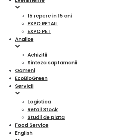
Evenimente
15 repere in 15 ani
EXPO RETAIL
EXPO PET
Analize
Achizitii
Sinteza saptamanii
Oameni
EcoBioGreen
Servicii
Logistica
Retail Stock
Studii de piata
Food Service
English