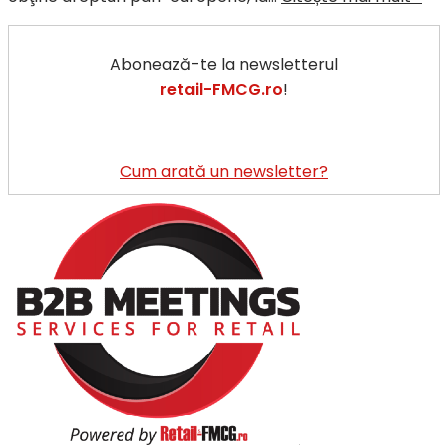
dre
ale
Abonează-te la newsletterul
con
retail-FMCG.ro
!
onl
sun
cu
un
Cum arată un newsletter?
pa
ma
ap
de
rea