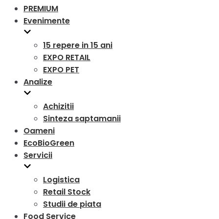
PREMIUM
Evenimente
15 repere in 15 ani
EXPO RETAIL
EXPO PET
Analize
Achizitii
Sinteza saptamanii
Oameni
EcoBioGreen
Servicii
Logistica
Retail Stock
Studii de piata
Food Service