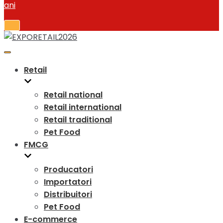
Toggle
Navigation
Toggle
Navigation
Retail
Retail national
Retail international
Retail traditional
Pet Food
FMCG
Producatori
Importatori
Distribuitori
Pet Food
E-commerce