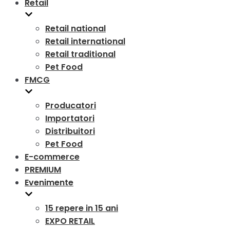
Retail
Retail national
Retail international
Retail traditional
Pet Food
FMCG
Producatori
Importatori
Distribuitori
Pet Food
E-commerce
PREMIUM
Evenimente
15 repere in 15 ani
EXPO RETAIL