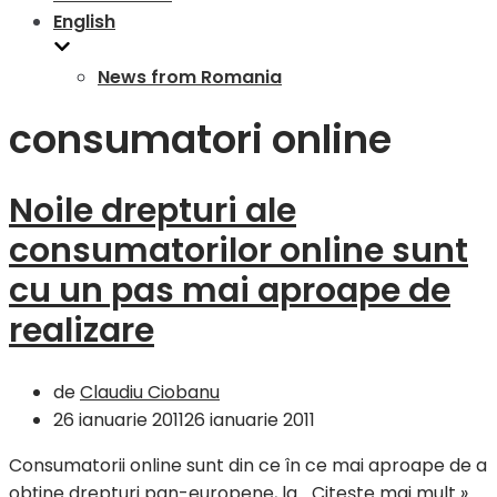
English
News from Romania
consumatori online
Noile drepturi ale
consumatorilor online sunt
cu un pas mai aproape de
realizare
de
Claudiu Ciobanu
26 ianuarie 2011
26 ianuarie 2011
Consumatorii online sunt din ce în ce mai aproape de a
Noi
obţine drepturi pan-europene, la…
Citește mai mult »