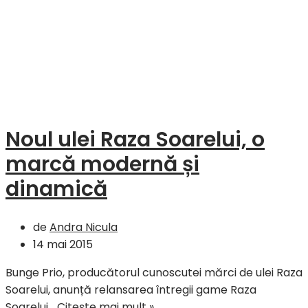
Noul ulei Raza Soarelui, o
marcă modernă și
dinamică
de
Andra Nicula
14 mai 2015
Bunge Prio, producătorul cunoscutei mărci de ulei Raza
Soarelui, anunță relansarea întregii game Raza
Noul
Soarelui…
Citește mai mult »