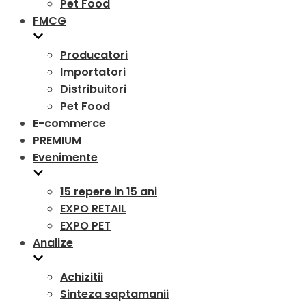
Pet Food
FMCG
Producatori
Importatori
Distribuitori
Pet Food
E-commerce
PREMIUM
Evenimente
15 repere in 15 ani
EXPO RETAIL
EXPO PET
Analize
Achizitii
Sinteza saptamanii