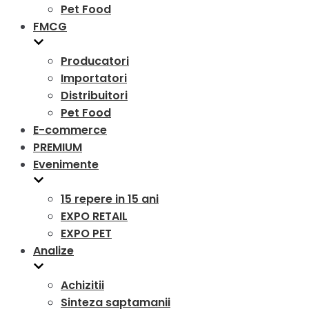
Pet Food
FMCG
Producatori
Importatori
Distribuitori
Pet Food
E-commerce
PREMIUM
Evenimente
15 repere in 15 ani
EXPO RETAIL
EXPO PET
Analize
Achizitii
Sinteza saptamanii