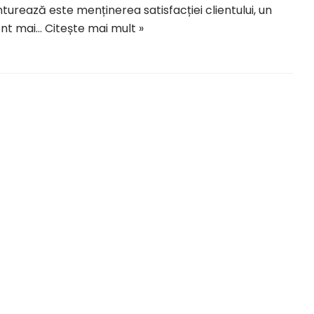
turează este menținerea satisfacției clientului, un
ent mai…
Citește mai mult »