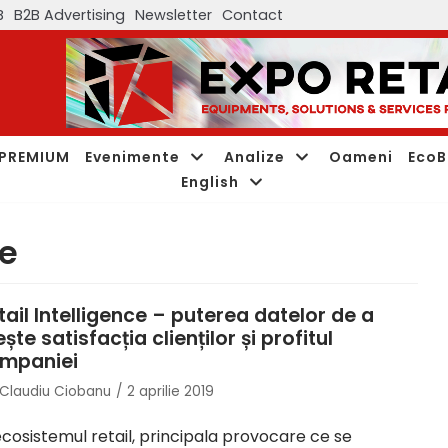
B
B2B Advertising
Newsletter
Contact
PREMIUM
Evenimente
Analize
Oameni
EcoB
English
ce
tail Intelligence – puterea datelor de a
ește satisfacția clienților și profitul
mpaniei
Claudiu Ciobanu
2 aprilie 2019
ecosistemul retail, principala provocare ce se