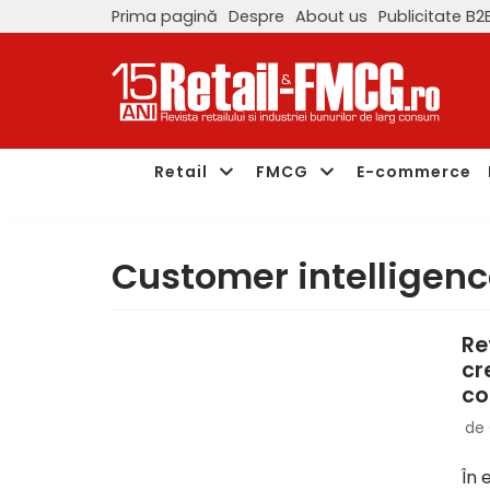
Prima pagină
Despre
About us
Publicitate B2
Sari
la
conținut
Retail
FMCG
E-commerce
Customer intelligen
Re
cr
co
de
În 