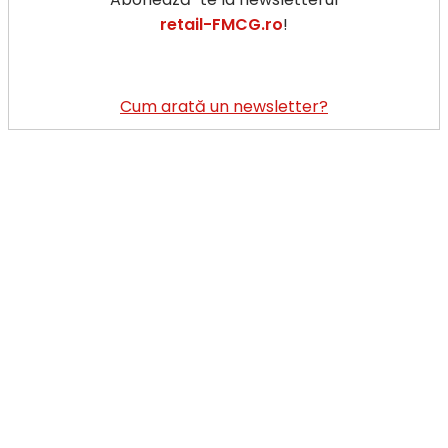
n
retail-FMCG.ro
!
re
d
ia
d
Cum arată un newsletter?
c
la
și
fe