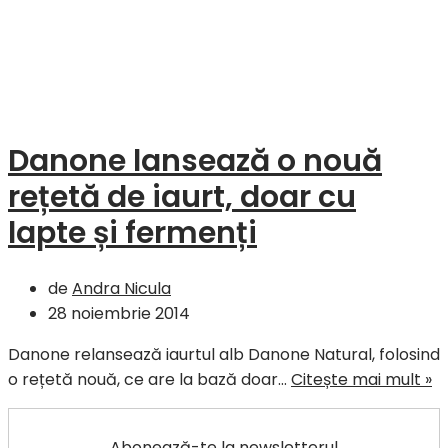
Danone lansează o nouă
rețetă de iaurt, doar cu
lapte și fermenți
de
Andra Nicula
28 noiembrie 2014
Danone relansează iaurtul alb Danone Natural, folosind
D
o rețetă nouă, ce are la bază doar…
Citește mai mult »
l
o
Abonează-te la newsletterul