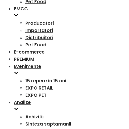
Pet Food
FMCG
Producatori
Importatori
Distribuitori
Pet Food
E-commerce
PREMIUM
Evenimente
15 repere in 15 ani
EXPO RETAIL
EXPO PET
Analize
Achizitii
Sinteza saptamanii