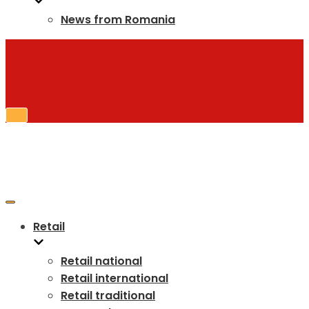
News from Romania
Toggle
Navigation
Toggle
Navigation
Retail
Retail national
Retail international
Retail traditional