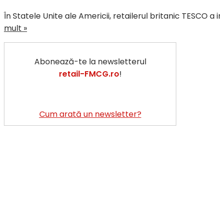
În Statele Unite ale Americii, retailerul britanic TESCO a 
TESCO
mult »
testează
în
Abonează-te la newsletterul
Statele
retail-FMCG.ro
!
Unite
ale
Americii
programul
Cum arată un newsletter?
de
cumpărături
online