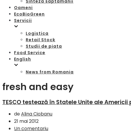
Sinteza saptamanii
Oameni
EcoBioGreen
Servicii
Logistica
Retail Stock
Studii de piata
Food Service
English
News from Romania
fresh and easy
TESCO testează în Statele Unite ale Americii
de
Alina Ciobanu
21 mai 2012
Un comentariu