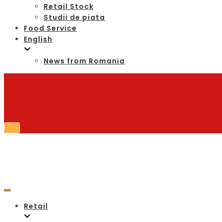
Retail Stock
Studii de piata
Food Service
English
News from Romania
Toggle
Navigation
Toggle
Navigation
Retail