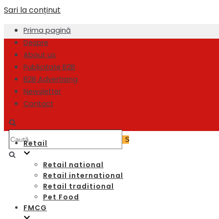
Sari la conținut
Prima pagină
Despre
About us
Publicitate B2B
B2B Advertising
Newsletter
Contact
Caută...
Retail
Retail national
Retail international
Retail traditional
Pet Food
FMCG