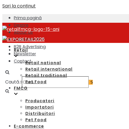
Sari la conținut
Prima pagină
Despre
About us
Publicitate B2B
B2B Advertising
Retail
Newsletter
Contact
Retail national
Retail international
Retail traditional
Caută...
Pet Food
FMCG
Producatori
Importatori
Distribuitori
Pet Food
E-commerce