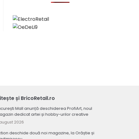
itește și BricoRetail.ro
curești Mall anunță deschiderea ProfiArt, noul
gazin dedicat artei și hobby-urilor creative
august 2026
tion deschide două noi magazine, la Orăștie și
ladimirescu