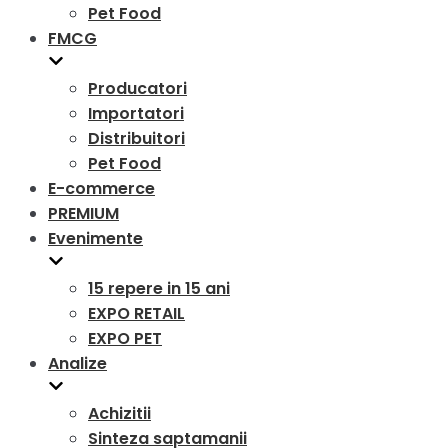
Pet Food
FMCG
Producatori
Importatori
Distribuitori
Pet Food
E-commerce
PREMIUM
Evenimente
15 repere in 15 ani
EXPO RETAIL
EXPO PET
Analize
Achizitii
Sinteza saptamanii