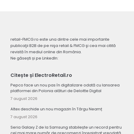
retail-FMCG.ro este una dintre cele mai importante
publicaţii B2B de pe nişa retail & FMCG şi cea mai citită
revistă în mediul online din România.
Ne găsești și pe LinkedIn:
Citește și ElectroRetail.ro
Pepco face un nou pas în digitalizare odată cu lansarea
platformei din Polonia alături de Deloitte Digital
7 august 2026
Altex deschide un nou magazin în Târgu Neamț
7 august 2026
Seria Galaxy Z de la Samsung stabilește un record pentru
cel mai mare număr de precomenzi înregistrat vreodată