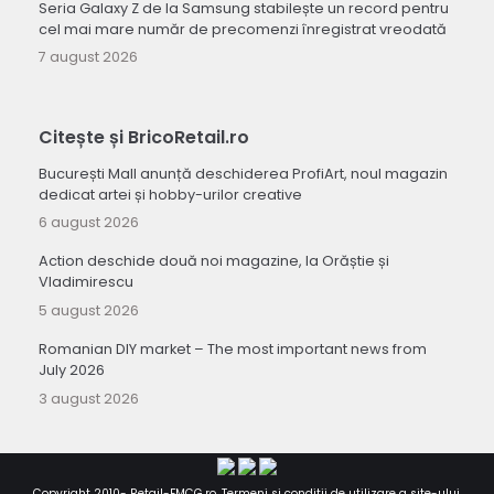
Seria Galaxy Z de la Samsung stabilește un record pentru
cel mai mare număr de precomenzi înregistrat vreodată
7 august 2026
Citește și BricoRetail.ro
București Mall anunță deschiderea ProfiArt, noul magazin
dedicat artei și hobby-urilor creative
6 august 2026
Action deschide două noi magazine, la Orăștie și
Vladimirescu
5 august 2026
Romanian DIY market – The most important news from
July 2026
3 august 2026
Copyright 2010-
Retail-FMCG.ro
.
Termeni si conditii de utilizare a site-ului
.