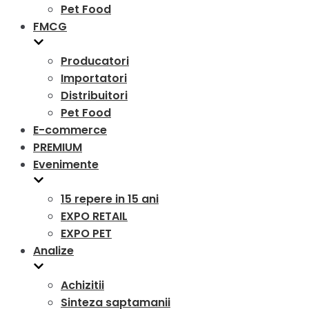
Pet Food
FMCG
Producatori
Importatori
Distribuitori
Pet Food
E-commerce
PREMIUM
Evenimente
15 repere in 15 ani
EXPO RETAIL
EXPO PET
Analize
Achizitii
Sinteza saptamanii