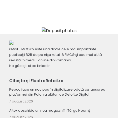
retail-FMCG.ro este una dintre cele mai importante
publicaţii B2B de pe nişa retail & FMCG şi cea mai citită
revistă în mediul online din România.
Ne găsești și pe LinkedIn:
Citește și ElectroRetail.ro
Pepco face un nou pas în digitalizare odată cu lansarea
platformei din Polonia alături de Deloitte Digital
7 august 2026
Altex deschide un nou magazin în Târgu Neamț
7 august 2026