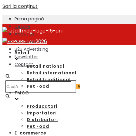
Sari la conținut
Prima pagină
Despre
About us
Publicitate B2B
B2B Advertising
Retail
Newsletter
Contact
Retail national
Retail international
Retail traditional
Pet Food
FMCG
Producatori
Importatori
Distribuitori
Pet Food
E-commerce