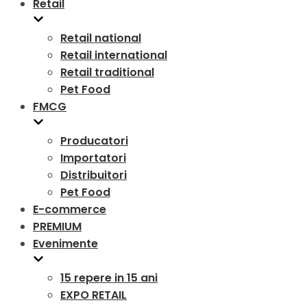
Retail
Retail national
Retail international
Retail traditional
Pet Food
FMCG
Producatori
Importatori
Distribuitori
Pet Food
E-commerce
PREMIUM
Evenimente
15 repere in 15 ani
EXPO RETAIL