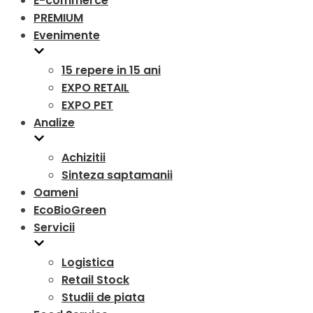
E-commerce
PREMIUM
Evenimente
15 repere in 15 ani
EXPO RETAIL
EXPO PET
Analize
Achizitii
Sinteza saptamanii
Oameni
EcoBioGreen
Servicii
Logistica
Retail Stock
Studii de piata