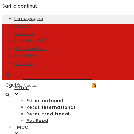
Sari la conținut
Prima pagină
Despre
About us
Publicitate B2B
B2B Advertising
Newsletter
Contact
Caută...
Retail
Retail national
Retail international
Retail traditional
Pet Food
FMCG