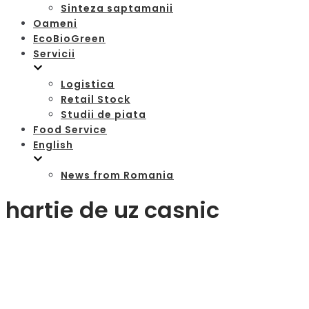
Sinteza saptamanii
Oameni
EcoBioGreen
Servicii
Logistica
Retail Stock
Studii de piata
Food Service
English
News from Romania
hartie de uz casnic