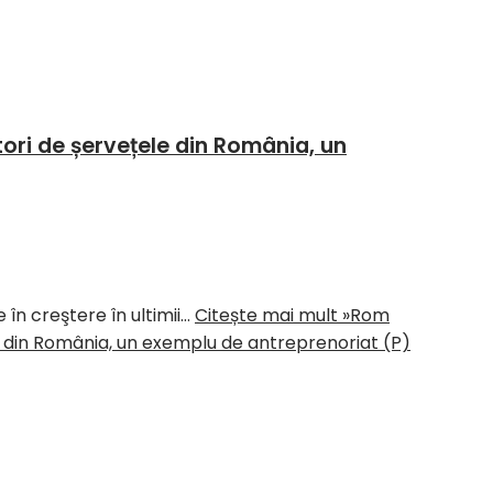
ori de șervețele din România, un
în creştere în ultimii…
Citește mai mult »
Rom
e din România, un exemplu de antreprenoriat (P)