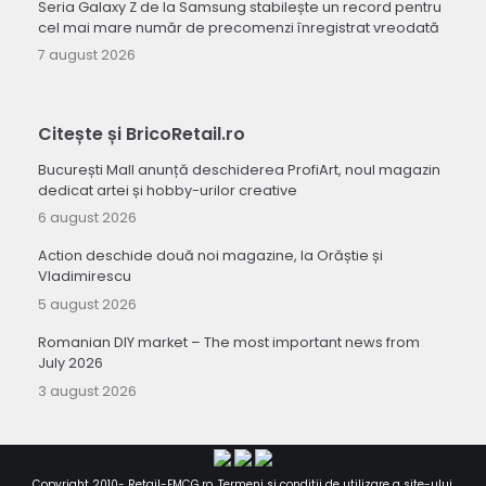
Seria Galaxy Z de la Samsung stabilește un record pentru
cel mai mare număr de precomenzi înregistrat vreodată
7 august 2026
Citește și BricoRetail.ro
București Mall anunță deschiderea ProfiArt, noul magazin
dedicat artei și hobby-urilor creative
6 august 2026
Action deschide două noi magazine, la Orăștie și
Vladimirescu
5 august 2026
Romanian DIY market – The most important news from
July 2026
3 august 2026
Copyright 2010-
Retail-FMCG.ro
.
Termeni si conditii de utilizare a site-ului
.