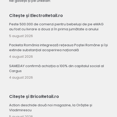
Ne găsești și pe LinkedIn:
Citește și ElectroRetail.ro
Peste 500.000 de comenzi pentru bebeluși de pe eMAG
au fost cu livrare a doua zi în prima jumătate a anului
5 august 2026
Packeta România integrează rețeaua Poștei Române și își
extinde substanțial acoperirea națională
4 august 2026
SAMEDAY confirmă achiziția a 100% din capitalul social al
Cargus
4 august 2026
Citește și BricoRetail.ro
Action deschide două noi magazine, la Orăștie și
Vladimirescu
5 august 2026