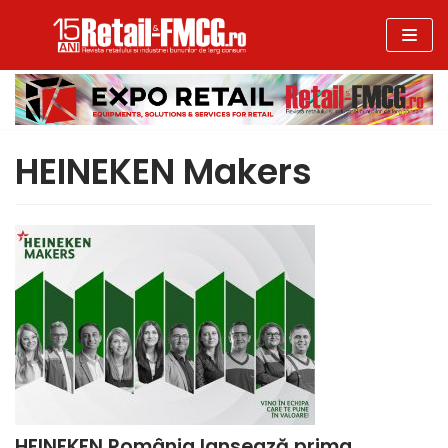
Sari
la
conținut
HEINEKEN Makers
HEINEKEN România lansează prima