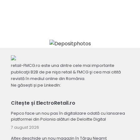
retail-FMCG.ro este una dintre cele mai importante
publicaţii B2B de pe nişa retail & FMCG şi cea mai citită
revistă în mediul online din România.
Ne găsești și pe LinkedIn:
Citește și ElectroRetail.ro
Pepco face un nou pas în digitalizare odată cu lansarea
platformei din Polonia alături de Deloitte Digital
7 august 2026
Altex deschide un nou magazin în Târgu Neamț