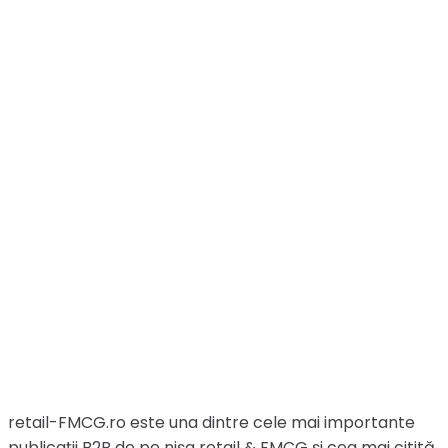
retail-FMCG.ro este una dintre cele mai importante
publicaţii B2B de pe nişa retail & FMCG şi cea mai citită