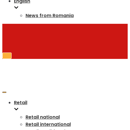
English
News from Romania
Toggle
Navigation
Toggle
Navigation
Retail
Retail national
Retail international