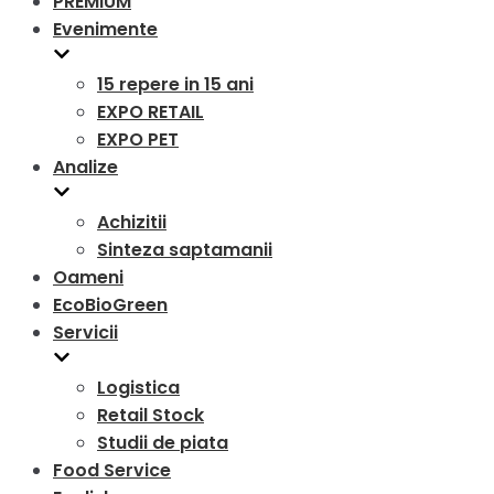
PREMIUM
Evenimente
15 repere in 15 ani
EXPO RETAIL
EXPO PET
Analize
Achizitii
Sinteza saptamanii
Oameni
EcoBioGreen
Servicii
Logistica
Retail Stock
Studii de piata
Food Service