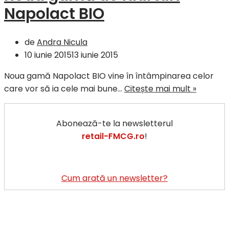
Napolact BIO
de
Andra Nicula
10 iunie 2015
13 iunie 2015
Noua gamă Napolact BIO vine în întâmpinarea celor
Friesla
care vor să ia cele mai bune…
Citește mai mult »
lanseaz
noua
Abonează-te la newsletterul
gamă
retail-FMCG.ro
!
de
iaurturi
Napolac
BIO
Cum arată un newsletter?