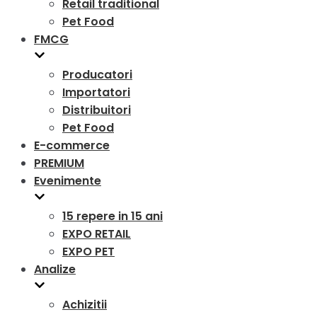
Retail traditional
Pet Food
FMCG
Producatori
Importatori
Distribuitori
Pet Food
E-commerce
PREMIUM
Evenimente
15 repere in 15 ani
EXPO RETAIL
EXPO PET
Analize
Achizitii