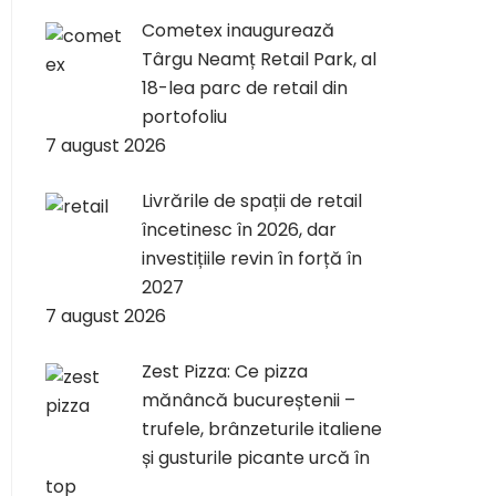
Cometex inaugurează
Târgu Neamț Retail Park, al
18-lea parc de retail din
portofoliu
7 august 2026
Livrările de spații de retail
încetinesc în 2026, dar
investițiile revin în forță în
2027
7 august 2026
Zest Pizza: Ce pizza
mănâncă bucureștenii –
trufele, brânzeturile italiene
și gusturile picante urcă în
top