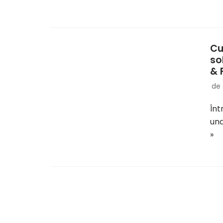
Cu
so
& 
de
Înt
und
»