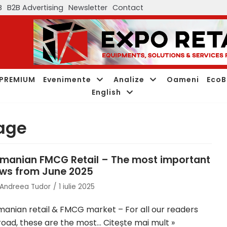
B
B2B Advertising
Newsletter
Contact
PREMIUM
Evenimente
Analize
Oameni
EcoB
English
age
manian FMCG Retail – The most important
ws from June 2025
Andreea Tudor
1 iulie 2025
anian retail & FMCG market – For all our readers
oad, these are the most…
Citește mai mult »