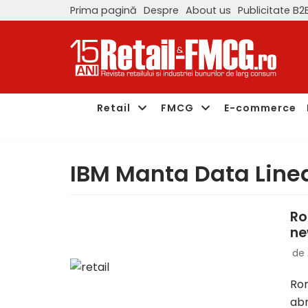
Prima pagină
Despre
About us
Publicitate B2
Sari
la
conținut
Retail
FMCG
E-commerce
IBM Manta Data Line
Ro
ne
de
Rom
abr