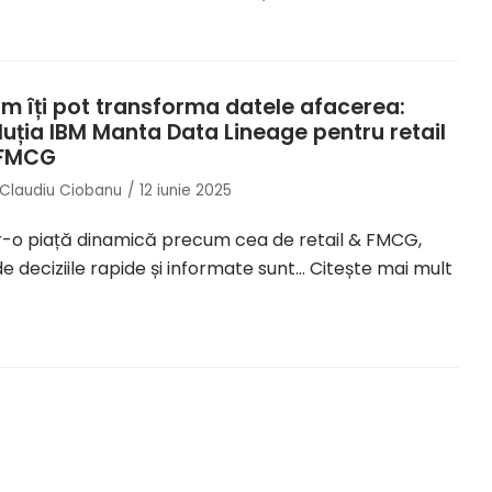
m îți pot transforma datele afacerea:
luția IBM Manta Data Lineage pentru retail
FMCG
Claudiu Ciobanu
12 iunie 2025
r-o piață dinamică precum cea de retail & FMCG,
e deciziile rapide și informate sunt…
Citește mai mult