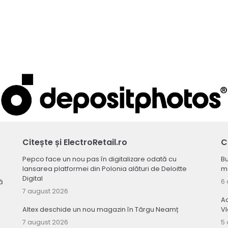
Citește și ElectroRetail.ro
C
Pepco face un nou pas în digitalizare odată cu
Bu
lansarea platformei din Polonia alături de Deloitte
ma
Digital
6 
ă
7 august 2026
Ac
Altex deschide un nou magazin în Târgu Neamț
V
7 august 2026
5 