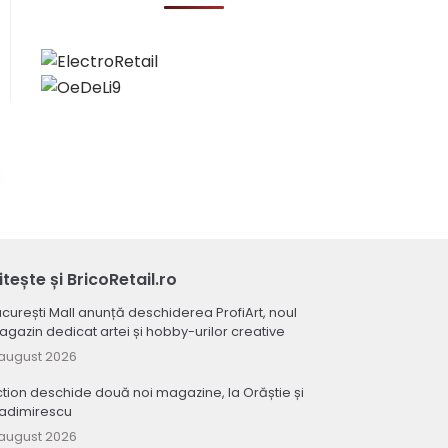
itește și BricoRetail.ro
curești Mall anunță deschiderea ProfiArt, noul
gazin dedicat artei și hobby-urilor creative
august 2026
tion deschide două noi magazine, la Orăștie și
ladimirescu
august 2026