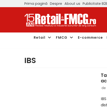
Prima pagină
Despre
About us
Publicitate B2
Sari
la
conținut
Retail
FMCG
E-commerce
IBS
Ta
ac
de
IBS
dis