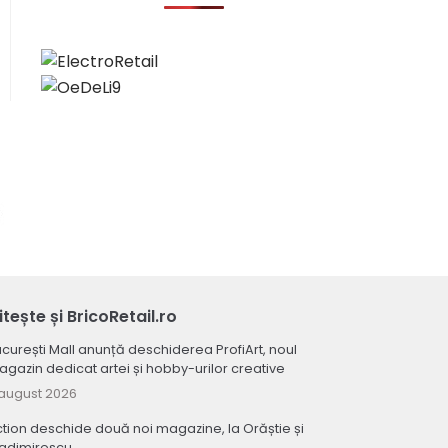
itește și BricoRetail.ro
curești Mall anunță deschiderea ProfiArt, noul
gazin dedicat artei și hobby-urilor creative
august 2026
tion deschide două noi magazine, la Orăștie și
ladimirescu