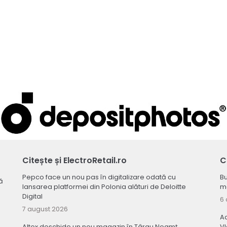
Citește și ElectroRetail.ro
C
Pepco face un nou pas în digitalizare odată cu
Bu
ă
lansarea platformei din Polonia alături de Deloitte
ma
Digital
6 
7 august 2026
Ac
Altex deschide un nou magazin în Târgu Neamț
V