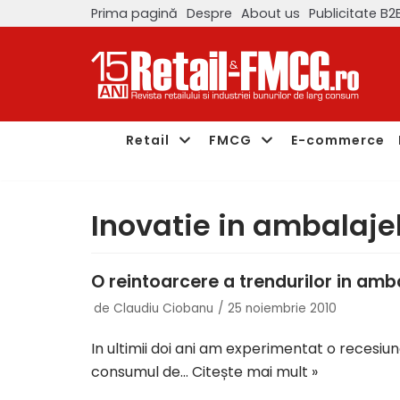
Prima pagină
Despre
About us
Publicitate B2
Sari
la
conținut
Retail
FMCG
E-commerce
Inovatie in ambalajel
O reintoarcere a trendurilor in amba
de
Claudiu Ciobanu
25 noiembrie 2010
In ultimii doi ani am experimentat o recesiu
consumul de…
Citește mai mult »