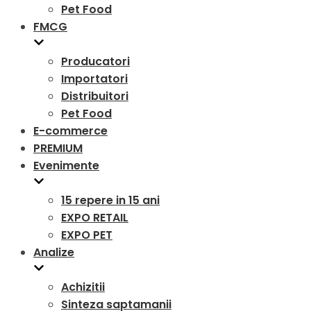
Pet Food
FMCG
Producatori
Importatori
Distribuitori
Pet Food
E-commerce
PREMIUM
Evenimente
15 repere in 15 ani
EXPO RETAIL
EXPO PET
Analize
Achizitii
Sinteza saptamanii