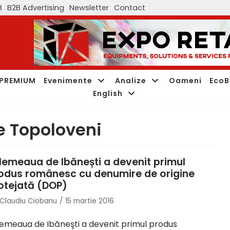
B
B2B Advertising
Newsletter
Contact
PREMIUM
Evenimente
Analize
Oameni
EcoB
English
e Topoloveni
lemeaua de Ibănești a devenit primul
odus românesc cu denumire de origine
otejată (DOP)
Claudiu Ciobanu
15 martie 2016
emeaua de Ibăneşti a devenit primul produs