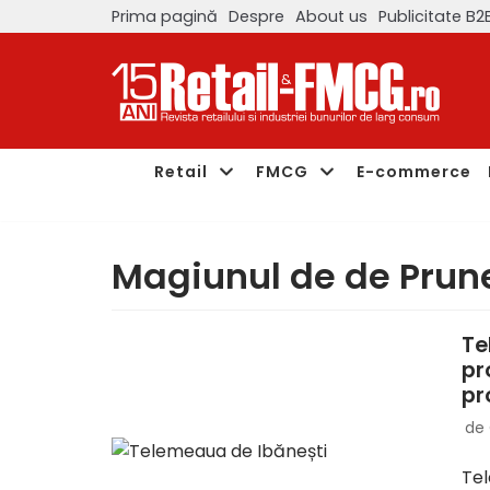
Prima pagină
Despre
About us
Publicitate B2
Sari
la
conținut
Retail
FMCG
E-commerce
Magiunul de de Prun
Te
pr
pr
de
Tel