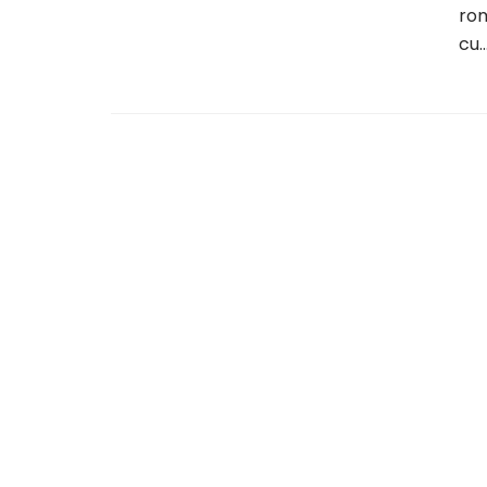
rom
cu