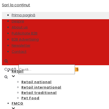
Sari la conținut
Prima pagină
Despre
About us
Publicitate B2B
B2B Advertising
Newsletter
Contact
Caută...
Retail
Retail national
Retail international
Retail traditional
Pet Food
FMCG