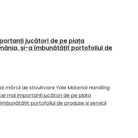
mportanți jucători de pe piața
ânia, și-a îmbunătățit portofoliul de
al mărcii de stivuitoare Yale Material Handling
 cei mai importanți jucători de pe piața
bunătățit portofoliul de produse și servicii