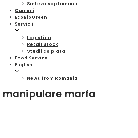
Sinteza saptamanii
Oameni
EcoBioGreen
Servicii
Logistica
Retail Stock
Studii de piata
Food Service
English
News from Romania
manipulare marfa