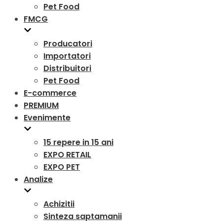
Pet Food
FMCG
Producatori
Importatori
Distribuitori
Pet Food
E-commerce
PREMIUM
Evenimente
15 repere in 15 ani
EXPO RETAIL
EXPO PET
Analize
Achizitii
Sinteza saptamanii