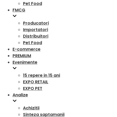
Pet Food
FMCG
Producatori
Importatori
Distribuitori
Pet Food
E-commerce
PREMIUM
Evenimente
15 repere in 15 ani
EXPO RETAIL
EXPO PET
Analize
Achizitii
Sinteza saptamanii