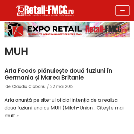
Sari
la
conținut
MUH
Arla Foods plănuiește două fuziuni în
Germania și Marea Britanie
de
Claudiu Ciobanu
22 mai 2012
Arla anunță pe site-ul oficial intenția de a realiza
doua fuziuni: una cu MUH (Milch-Union…
Citește mai
mult »