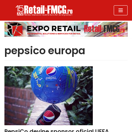
Sari
la
conținut
pepsico europa
PepsiCo devine sponsor oficial UEFA