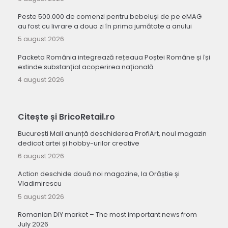
Peste 500.000 de comenzi pentru bebeluși de pe eMAG
au fost cu livrare a doua zi în prima jumătate a anului
5 august 2026
Packeta România integrează rețeaua Poștei Române și își
extinde substanțial acoperirea națională
4 august 2026
Citește și BricoRetail.ro
București Mall anunță deschiderea ProfiArt, noul magazin
dedicat artei și hobby-urilor creative
6 august 2026
Action deschide două noi magazine, la Orăștie și
Vladimirescu
5 august 2026
Romanian DIY market – The most important news from
July 2026