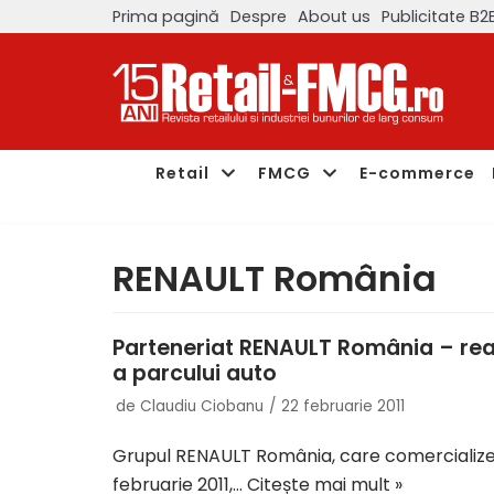
Prima pagină
Despre
About us
Publicitate B2
Sari
la
conținut
Retail
FMCG
E-commerce
RENAULT România
Parteneriat RENAULT România – rea
a parcului auto
de
Claudiu Ciobanu
22 februarie 2011
Grupul RENAULT România, care comercializea
februarie 2011,…
Citește mai mult »