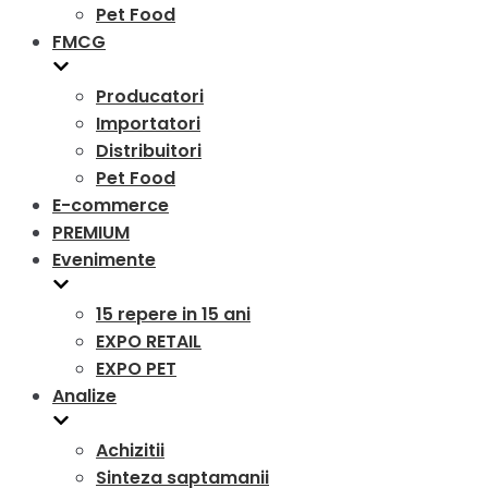
Pet Food
FMCG
Producatori
Importatori
Distribuitori
Pet Food
E-commerce
PREMIUM
Evenimente
15 repere in 15 ani
EXPO RETAIL
EXPO PET
Analize
Achizitii
Sinteza saptamanii