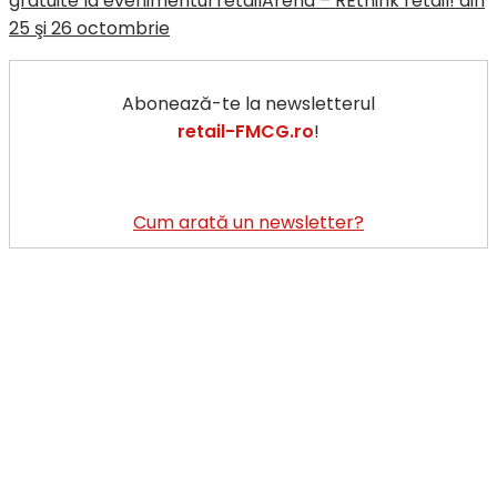
gratuite la evenimentul retailArena – REthink retail! din
25 şi 26 octombrie
Abonează-te la newsletterul
retail-FMCG.ro
!
Cum arată un newsletter?