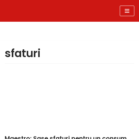
Sari
la
conținut
sfaturi
Maestro: Șase sfaturi pentru un consum