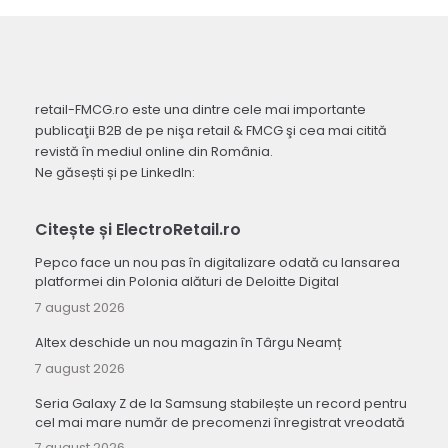
retail-FMCG.ro este una dintre cele mai importante
publicaţii B2B de pe nişa retail & FMCG şi cea mai citită
revistă în mediul online din România.
Ne găsești și pe LinkedIn:
Citește și ElectroRetail.ro
Pepco face un nou pas în digitalizare odată cu lansarea
platformei din Polonia alături de Deloitte Digital
7 august 2026
Altex deschide un nou magazin în Târgu Neamț
7 august 2026
Seria Galaxy Z de la Samsung stabilește un record pentru
cel mai mare număr de precomenzi înregistrat vreodată
7 august 2026