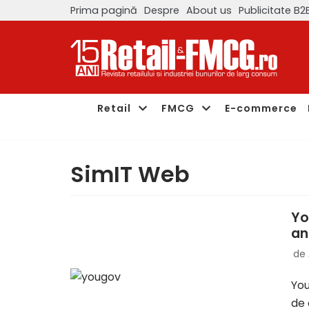
Prima pagină
Despre
About us
Publicitate B2
Sari
la
conținut
Retail
FMCG
E-commerce
SimIT Web
Yo
an
de
You
de 