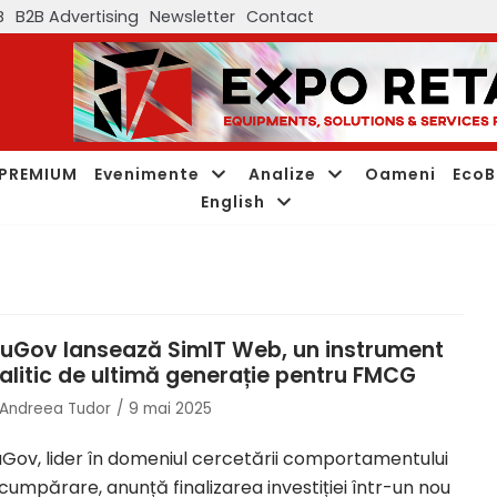
B
B2B Advertising
Newsletter
Contact
PREMIUM
Evenimente
Analize
Oameni
EcoB
English
uGov lansează SimIT Web, un instrument
alitic de ultimă generație pentru FMCG
Andreea Tudor
9 mai 2025
Gov, lider în domeniul cercetării comportamentului
cumpărare, anunță finalizarea investiției într-un nou