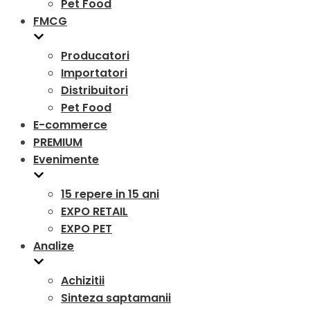
Pet Food
FMCG
Producatori
Importatori
Distribuitori
Pet Food
E-commerce
PREMIUM
Evenimente
15 repere in 15 ani
EXPO RETAIL
EXPO PET
Analize
Achizitii
Sinteza saptamanii