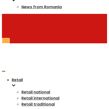
News from Romania
Toggle
Navigation
Toggle
Navigation
Retail
Retail national
Retail international
Retail traditional