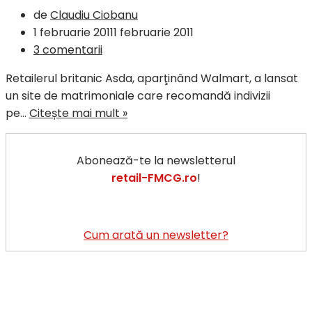
de
Claudiu Ciobanu
1 februarie 2011
1 februarie 2011
3 comentarii
Retailerul britanic Asda, aparţinând Walmart, a lansat
un site de matrimoniale care recomandă indivizii
Walmart
pe…
Citește mai mult »
Asda
lanseaza
Abonează-te la newsletterul
un
retail-FMCG.ro
!
site
de
matrimoniale
Cum arată un newsletter?