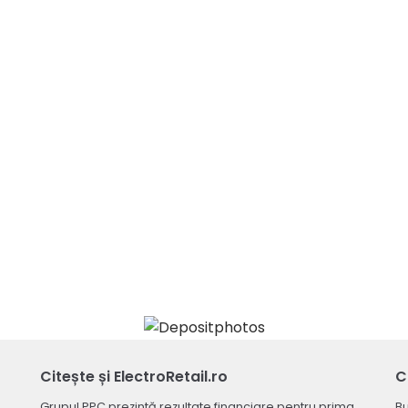
Citește și ElectroRetail.ro
C
Grupul PPC prezintă rezultate financiare pentru prima
Bu