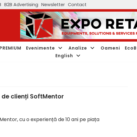
B
B2B Advertising
Newsletter
Contact
PREMIUM
Evenimente
Analize
Oameni
EcoB
English
 de clienți SoftMentor
entor, cu o experiență de 10 ani pe piața