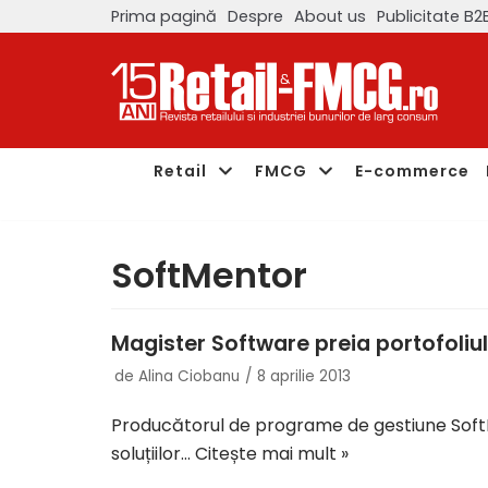
Prima pagină
Despre
About us
Publicitate B2
Sari
la
conținut
Retail
FMCG
E-commerce
SoftMentor
Magister Software preia portofoliul
de
Alina Ciobanu
8 aprilie 2013
Producătorul de programe de gestiune SoftM
soluțiilor…
Citește mai mult »