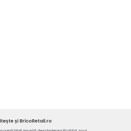
itește și BricoRetail.ro
curești Mall anunță deschiderea ProfiArt, noul