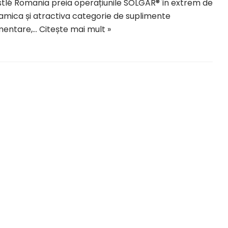
tlé Romania preia operațiunile SOLGAR® în extrem de
amica și atractiva categorie de suplimente
mentare,…
Citește mai mult »