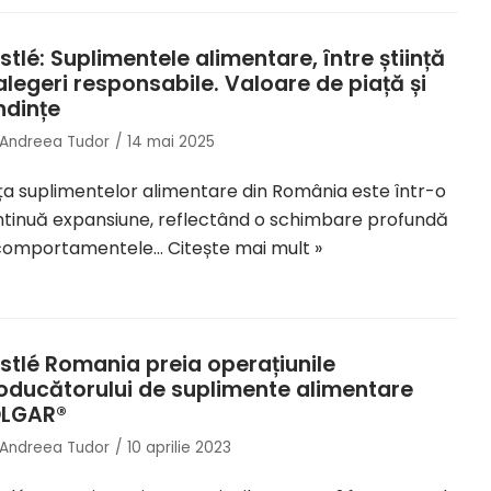
stlé: Suplimentele alimentare, între știință
 alegeri responsabile. Valoare de piață și
ndințe
Andreea Tudor
14 mai 2025
ța suplimentelor alimentare din România este într-o
tinuă expansiune, reflectând o schimbare profundă
 comportamentele…
Citește mai mult »
stlé Romania preia operațiunile
oducătorului de suplimente alimentare
LGAR®
Andreea Tudor
10 aprilie 2023