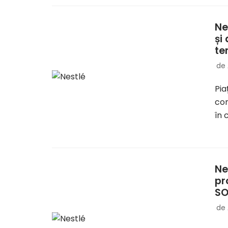
Ne
și
te
de
Pia
con
în
Ne
pr
SO
de