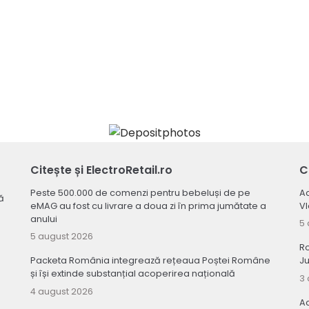
Citește și ElectroRetail.ro
C
Peste 500.000 de comenzi pentru bebeluși de pe
Ac
ă
eMAG au fost cu livrare a doua zi în prima jumătate a
V
anului
5 
5 august 2026
R
Packeta România integrează rețeaua Poștei Române
Ju
și își extinde substanțial acoperirea națională
3 
4 august 2026
Ac