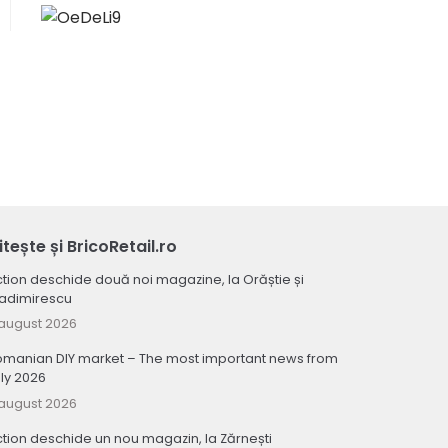
itește și BricoRetail.ro
tion deschide două noi magazine, la Orăștie și
ladimirescu
august 2026
omanian DIY market – The most important news from
ly 2026
august 2026
tion deschide un nou magazin, la Zărnești