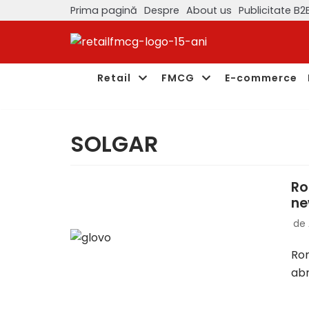
Prima pagină
Despre
About us
Publicitate B2
Sari
la
conținut
Retail
FMCG
E-commerce
SOLGAR
Ro
ne
de
Rom
abr