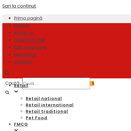
Sari la conținut
Prima pagină
Despre
About us
Publicitate B2B
B2B Advertising
Newsletter
Contact
Caută...
Retail
Retail national
Retail international
Retail traditional
Pet Food
FMCG