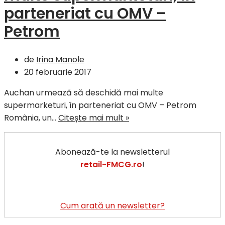
parteneriat cu OMV –
Petrom
de
Irina Manole
20 februarie 2017
Auchan urmează să deschidă mai multe
supermarketuri, în parteneriat cu OMV – Petrom
Auchan
România, un…
Citește mai mult »
va
deschide
Abonează-te la newsletterul
mai
retail-FMCG.ro
!
multe
supermarketuri,
în
parteneriat
Cum arată un newsletter?
cu