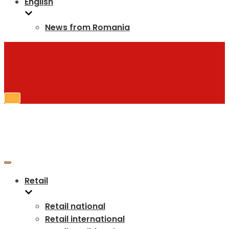
English
News from Romania
Toggle
Navigation
Toggle
Navigation
Retail
Retail national
Retail international