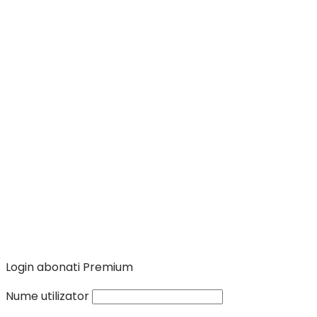
OMV
–
Petrom
Login abonati Premium
Nume utilizator