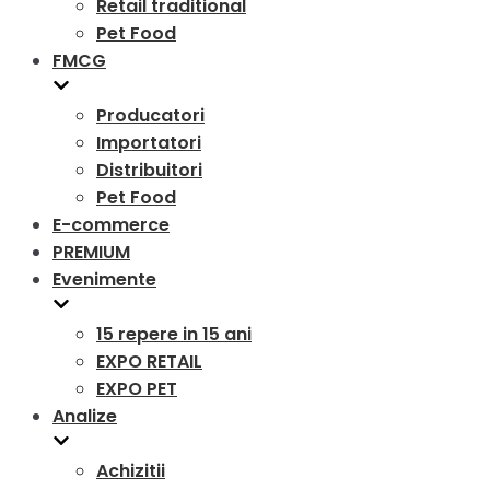
Retail traditional
Pet Food
FMCG
Producatori
Importatori
Distribuitori
Pet Food
E-commerce
PREMIUM
Evenimente
15 repere in 15 ani
EXPO RETAIL
EXPO PET
Analize
Achizitii