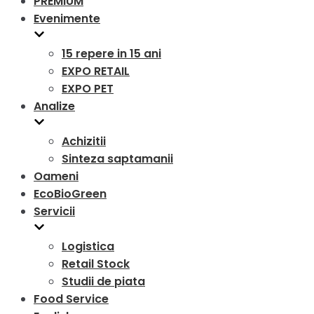
PREMIUM
Evenimente
15 repere in 15 ani
EXPO RETAIL
EXPO PET
Analize
Achizitii
Sinteza saptamanii
Oameni
EcoBioGreen
Servicii
Logistica
Retail Stock
Studii de piata
Food Service