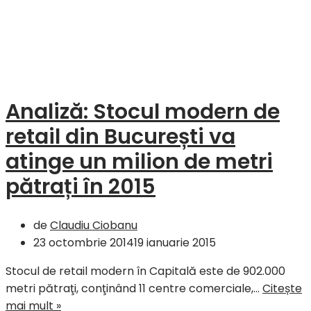
Analiză: Stocul modern de
retail din București va
atinge un milion de metri
pătrați în 2015
de
Claudiu Ciobanu
23 octombrie 2014
19 ianuarie 2015
Stocul de retail modern în Capitală este de 902.000
metri pătraţi, conţinând 11 centre comerciale,…
Citește
Analiză:
mai mult »