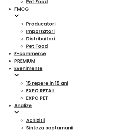
Pet Food
FMCG
Producatori
Importatori
Distribuitori
Pet Food
E-commerce
PREMIUM
Evenimente
15 repere in 15 ani
EXPO RETAIL
EXPO PET
Analize
Achizitii
Sinteza saptamanii