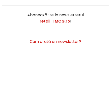
Stocul
modern
Abonează-te la newsletterul
de
retail-FMCG.ro
!
retail
din
București
va
Cum arată un newsletter?
atinge
un
milion
de
metri
pătrați
în
2015