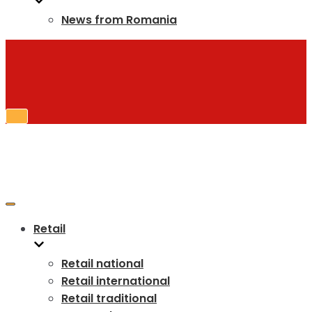
News from Romania
Toggle
Navigation
Toggle
Navigation
Retail
Retail national
Retail international
Retail traditional