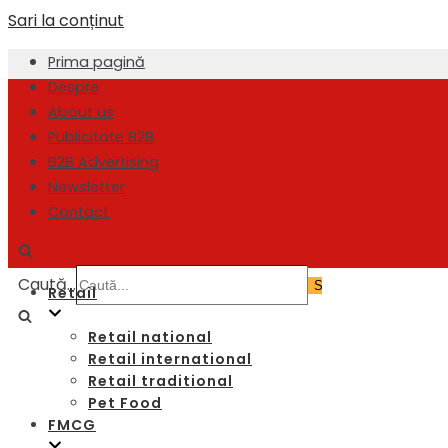
Sari la conținut
Prima pagină
Despre
About us
Publicitate B2B
B2B Advertising
Newsletter
Contact
Caută...
Retail
Retail national
Retail international
Retail traditional
Pet Food
FMCG