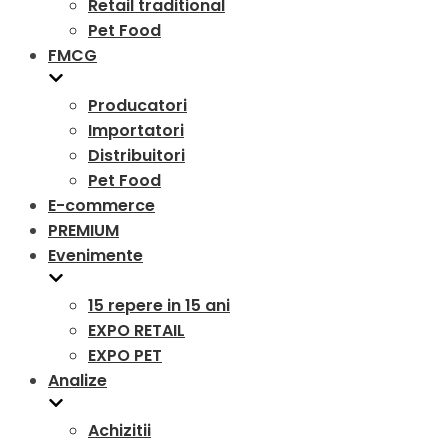
Retail traditional
Pet Food
FMCG
Producatori
Importatori
Distribuitori
Pet Food
E-commerce
PREMIUM
Evenimente
15 repere in 15 ani
EXPO RETAIL
EXPO PET
Analize
Achizitii