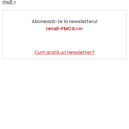
Cifre
mult »
la
cald
Abonează-te la newsletterul
despre
retail-FMCG.ro
!
Anuga,
cel
mai
important
Cum arată un newsletter?
târg
de
food
din
lume
(galerie
foto)