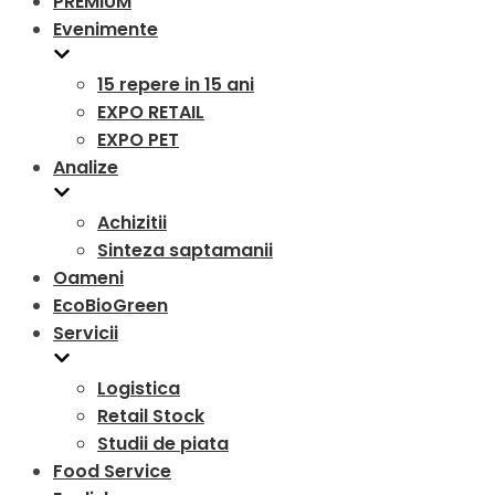
PREMIUM
Evenimente
15 repere in 15 ani
EXPO RETAIL
EXPO PET
Analize
Achizitii
Sinteza saptamanii
Oameni
EcoBioGreen
Servicii
Logistica
Retail Stock
Studii de piata
Food Service