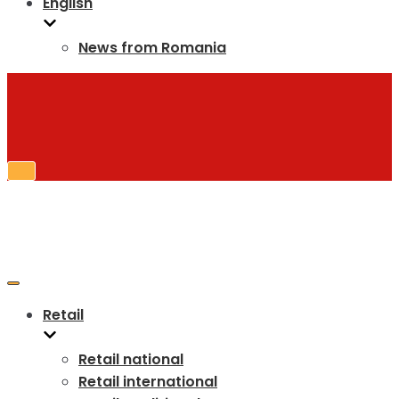
English
News from Romania
Toggle
Navigation
Toggle
Navigation
Retail
Retail national
Retail international