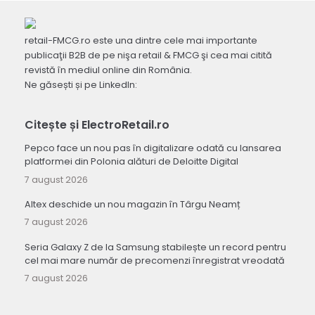
retail-FMCG.ro este una dintre cele mai importante
publicaţii B2B de pe nişa retail & FMCG şi cea mai citită
revistă în mediul online din România.
Ne găsești și pe LinkedIn:
Citește și ElectroRetail.ro
Pepco face un nou pas în digitalizare odată cu lansarea
platformei din Polonia alături de Deloitte Digital
7 august 2026
Altex deschide un nou magazin în Târgu Neamț
7 august 2026
Seria Galaxy Z de la Samsung stabilește un record pentru
cel mai mare număr de precomenzi înregistrat vreodată
7 august 2026