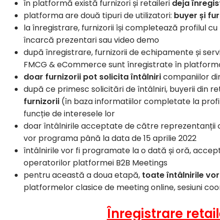
în platformă există furnizori și retaileri
deja înregis
platforma are două tipuri de utilizatori:
buyer și fu
la înregistrare, furnizorii își completează profilul cu
încarcă prezentari sau video demo
după înregistrare, furnizorii de echipamente și serv
FMCG & eCommerce sunt înregistrate în platformă și 
doar furnizorii pot solicita întâlniri
companiilor d
după ce primesc solicitări de întâlniri, buyerii d
furnizorii
(în baza informatiilor completate la profi
funcție de interesele lor
doar întâlnirile acceptate de către reprezentanți
vor programa până la data de 15 aprilie 2022
întâlnirile vor fi programate la o dată și oră, acce
operatorilor platformei B2B Meetings
pentru această a doua etapă,
toate întâlnirile vor
platformelor clasice de meeting online, sesiuni co
Înregistrare retaile