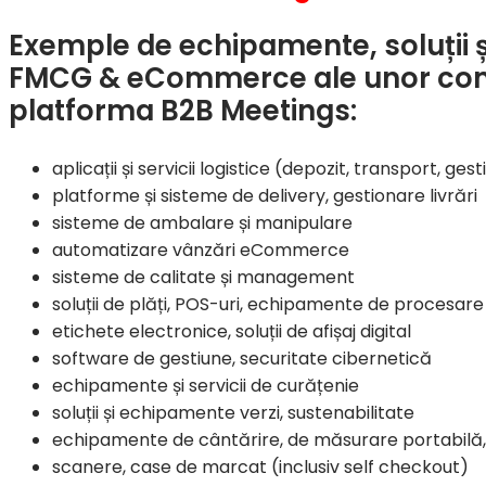
Exemple de echipamente, soluții și 
FMCG & eCommerce ale unor compa
platforma B2B Meetings
:
aplicații și servicii logistice (depozit, transport, ge
platforme și sisteme de delivery, gestionare livrări
sisteme de ambalare și manipulare
automatizare vânzări eCommerce
sisteme de calitate și management
soluții de plăți, POS-uri, echipamente de procesar
etichete electronice, soluții de afișaj digital
software de gestiune, securitate cibernetică
echipamente și servicii de curățenie
soluții și echipamente verzi, sustenabilitate
echipamente de cântărire, de măsurare portabilă
scanere, case de marcat (inclusiv self checkout)