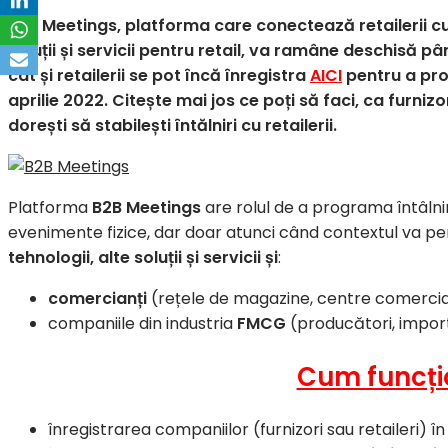
B2B Meetings, platforma care conectează retailerii cu 
soluții și servicii pentru retail, va ramâne deschisă pân
cât și retailerii se pot încă înregistra
AICI
pentru a pro
aprilie 2022. Citește mai jos ce poți să faci, ca furniz
dorești să stabilești întălniri cu retailerii.
Platforma
B2B Meetings
are rolul de a programa întâlniri
evenimente fizice, dar doar atunci când contextul va pe
tehnologii, alte soluții și servicii și
:
comercianți
(rețele de magazine, centre comercia
companiile din industria
FMCG
(producători, importa
Cum funcți
înregistrarea companiilor (furnizori sau retaileri)