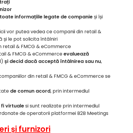
trați
rnizor
toate informațiile legate de companie
și își
icii vor putea vedea ce companii din retail &
le pot solicita întâlniri
in retail & FMCG & eCommerce
in retail & FMCG & eCommerce
evaluează
l)
și decid dacă acceptă întâlnirea sau nu
,
i companiilor din retail & FMCG & eCommerce se
ptate
de comun acord
, prin intermediul
 fi virtuale
si sunt realizate prin intermediul
ordonate de operatorii platformei B2B Meetings
ri și furnizori