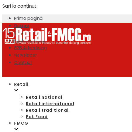
Sari la conținut
Prima pagină
Despre
About us
Publicitate B2B
B2B Advertising
Newsletter
Contact
Retail
Retail national
Retail international
Retail traditional
Pet Food
FMCG