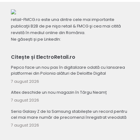
retail-FMCG.ro este una dintre cele mai importante
publicaţii B2B de pe nişa retail & FMCG şi cea mai citită
revistă în mediul online din România.
Ne găsești și pe LinkedIn:
Citește și ElectroRetail.ro
Pepco face un nou pas în digitalizare odată cu lansarea
platformei din Polonia alături de Deloitte Digital
7 august 2026
Altex deschide un nou magazin în Târgu Neamț
7 august 2026
Seria Galaxy Z de la Samsung stabilește un record pentru
cel mai mare număr de precomenzi înregistrat vreodată
7 august 2026